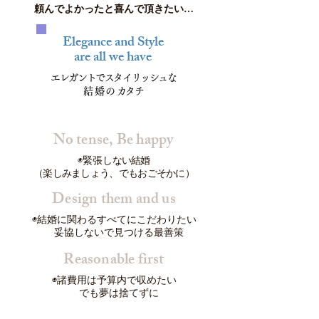
頼んでよかったと喜んで頂きたい…
Elegance and Style
​are all we have
エレガントでスタイリッシュな
結婚の
カタチ
No tense, Be happy
◉緊張
しない結婚
（楽しみましょう、でもおごそかに）
Design them and us
◉結婚に関わるすべてにこだわりたい
妥協しないで見つける最善策
Reasonable first
◉諸費用は予算内で収めたい
でも夢は捨てずに